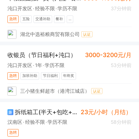
沌口开发区
经验不限
学历不限
37分钟前
急聘
五险
交通补助
餐补
...
湖北中选裕粮商贸有限公司
认证
收银员（节日福利+沌口）
3000-3200元/月
沌口开发区
1年
学历不限
53分钟前
急聘
加班补助
节日福利
年终奖
三小猪生鲜超市（港湾江城店）
认证
拆纸箱工(半天+包吃+可大龄+汉南)
23元/小时（月结）
兼
汉南区
经验不限
学历不限
58分钟前
急聘