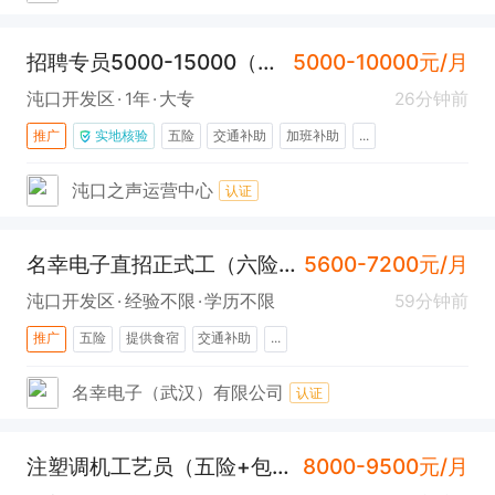
招聘专员5000-15000（离家近+氛围好+上升空间大)
5000-10000元/月
沌口开发区
1年
大专
26分钟前
推广
实地核验
五险
交通补助
加班补助
...
沌口之声运营中心
认证
名幸电子直招正式工（六险一金+包吃住)
5600-7200元/月
沌口开发区
经验不限
学历不限
59分钟前
推广
五险
提供食宿
交通补助
...
名幸电子（武汉）有限公司
认证
注塑调机工艺员（五险+包吃住+汉南）
8000-9500元/月