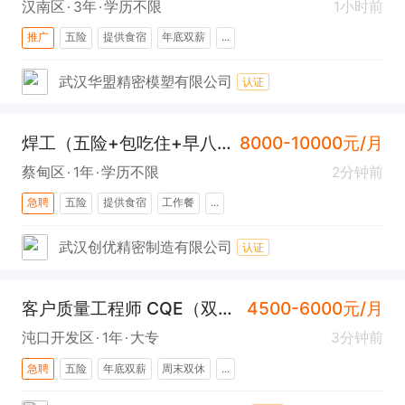
汉南区
3年
学历不限
1小时前
推广
五险
提供食宿
年底双薪
...
武汉华盟精密模塑有限公司
认证
焊工（五险+包吃住+早八晚五+常福）
8000-10000元/月
蔡甸区
1年
学历不限
2分钟前
急聘
五险
提供食宿
工作餐
...
武汉创优精密制造有限公司
认证
客户质量工程师 CQE（双休+五险+0加班）
4500-6000元/月
沌口开发区
1年
大专
3分钟前
急聘
五险
年底双薪
周末双休
...