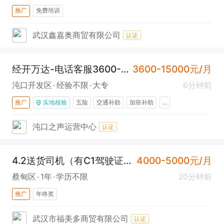
推广
免费培训
武汉鑫嘉奥商贸有限公司
认证
经开万达-电话客服3600-15000（车都快聘平台销售顾问）
3600-15000元/月
沌口开发区
经验不限
大专
6分钟前
推广
实地核验
五险
交通补助
加班补助
...
沌口之声运营中心
认证
4.2送货司机（有C1驾驶证+蔡甸）
4000-5000元/月
蔡甸区
1年
学历不限
20分钟前
推广
年终奖
武汉市福美多商贸有限公司
认证