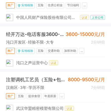
推广
实地核验
五险
住房公积金
节日福利
...
中国人民财产保险股份有限公司武汉市武汉经济技术开发区支公司
认证
上市公司
经开万达-电话客服3600-15000（车都快聘平台销售顾问）
3600-15000元/月
沌口开发区
经验不限
大专
2分钟前
推广
实地核验
五险
交通补助
加班补助
...
沌口之声运营中心
认证
注塑调机工艺员（五险+包吃住+汉南）
8000-9500元/月
汉南区
3年
学历不限
7分钟前
推广
五险
提供食宿
年底双薪
...
武汉华盟精密模塑有限公司
认证