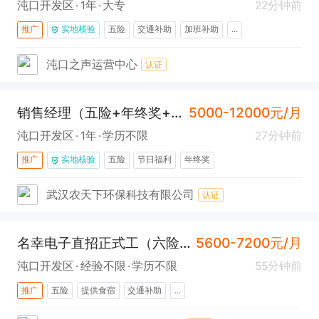
沌口开发区
1年
大专
22分钟前
推广
实地核验
五险
交通补助
加班补助
...
沌口之声运营中心
认证
销售经理（五险+年终奖+提成高）
5000-12000元/月
沌口开发区
1年
学历不限
27分钟前
推广
实地核验
五险
节日福利
年终奖
武汉农天下环保科技有限公司
认证
名幸电子直招正式工（六险一金+包吃住)
5600-7200元/月
沌口开发区
经验不限
学历不限
55分钟前
推广
五险
提供食宿
交通补助
...