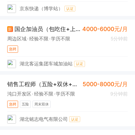
京东快递（博学站）
认证
国企加油员（包吃住+上一休二+武昌区大东门）
4000-6000元/月
新
周边区域
经验不限
学历不限
5分钟前
急聘
湖北客运集团车城加油站
认证
销售工程师（五险+双休+可应届生+沌口）
5000-8000元/月
沌口开发区
经验不限
学历不限
9分钟前
急聘
五险
周末双休
湖北铭志电气有限公司
认证