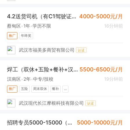
4.2送货司机（有C1驾驶证+蔡甸）
4000-5000元/月
蔡甸区
1年
学历不限
16分钟前
推广
年终奖
武汉市福美多商贸有限公司
认证
焊工（双休+五险+餐补+汉南）
5500-6500元/月
汉南区
2年
中专/技校
19分钟前
推广
五险
周末双休
餐补
...
武汉现代长江摩根科技有限公司
认证
招聘专员5000-15000（离家近+氛围好+上升空间大)
5000-10000元/月