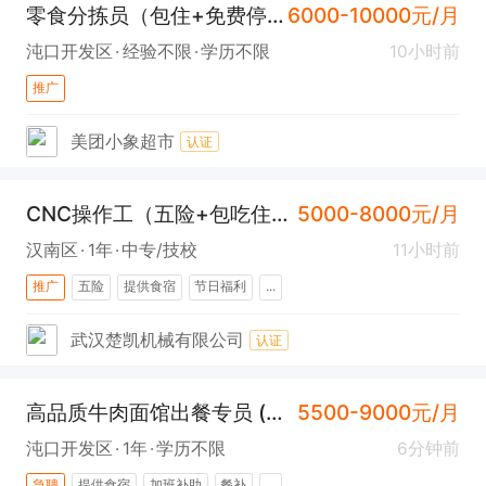
零食分拣员（包住+免费停车充电+常福）
6000-10000元/月
沌口开发区
经验不限
学历不限
10小时前
推广
美团小象超市
认证
CNC操作工（五险+包吃住+汉南）
5000-8000元/月
汉南区
1年
中专/技校
11小时前
推广
五险
提供食宿
节日福利
...
武汉楚凯机械有限公司
认证
高品质牛肉面馆出餐专员 (包吃住+沌口）
5500-9000元/月
沌口开发区
1年
学历不限
6分钟前
急聘
提供食宿
加班补助
餐补
...