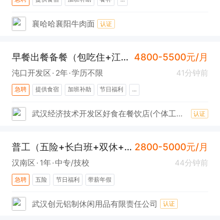
襄哈哈襄阳牛肉面
认证
早餐出餐备餐（包吃住+江汉大学）
4800-5500元/月
沌口开发区
2年
学历不限
41分钟前
急聘
提供食宿
加班补助
节日福利
...
武汉经济技术开发区好食在餐饮店(个体工商户)
认证
普工（五险+长白班+双休+汉南）
2800-5000元/月
汉南区
1年
中专/技校
44分钟前
急聘
五险
节日福利
带薪年假
武汉创元铝制休闲用品有限责任公司
认证