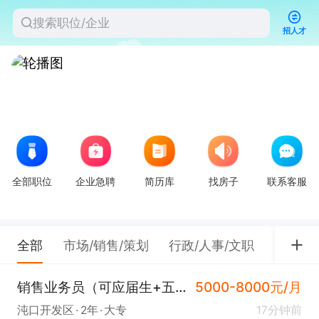
招人才
全部职位
企业急聘
简历库
找房子
联系客服
全部
市场/销售/策划
行政/人事/文职
餐饮/
销售业务员（可应届生+五险+双休+东合中心）
5000-8000元/月
沌口开发区
2年
大专
17分钟前