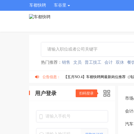
车都快聘
车谷里
热门推荐：
销售
文员
普工技工
会计
双休
餐
公告信息：
【五月NO.4】车都快聘网最新岗位推荐（沌
【五月NO.3】车都快聘网最新岗位推荐（沌
用户登录
扫码登录
市场
【五月NO.2】车都快聘网最新岗位推荐（沌
会计
有编制！武汉经开区290个教师岗位等你来！
汽车
车都快聘最新公告