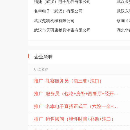
福捷（武汉）电子配件有限公司
武汉金
名幸电子（武汉）有限公司
武汉东
武汉楚凯机械有限公司
蔡甸区
武汉市天羽康餐具消毒有限公司
湖北华
武汉市广盛昌包装材料有限公司
武汉宏
武汉现代长江摩根科技有限公司
湖北铭
企业急聘
武汉创优精密制造有限公司
武汉顺
武汉精昊科技有限公司
康师傅
职位名称
格睿恩软管（武汉）科技有限公司
武汉合
推广 礼宴服务员（包三餐+沌口）
武汉奥特多电子科技有限公司
推广 服务员（包吃+房补+西餐厅+经开万达）
推广 名幸电子直招正式工（六险一金+包吃住)
推广 销售顾问（弹性时间+补助+沌口）