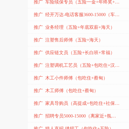
推广 车险续保专员（五险一金+年终奖+沌口）
推广 经开万达-电话客服3600-15000（车都快聘平台销售顾问）
推广 业务经理（五险+年底双薪+海天）
推广 注塑售后师傅（五险+海天）
推广 供应链文员（五险+长白班+常福）
推广 注塑调机工艺员（五险+包吃住+汉南）
推广 木工小件师傅（包吃住+蔡甸）
推广 木工师傅（包吃住+蔡甸）
推广 家具导购员（高提成+包吃住+社保+沌口)
推广 招聘专员5000-15000（离家近+氛围好+上升空间大)
推广 猫人直招-缝纫工（包吃住+五险）