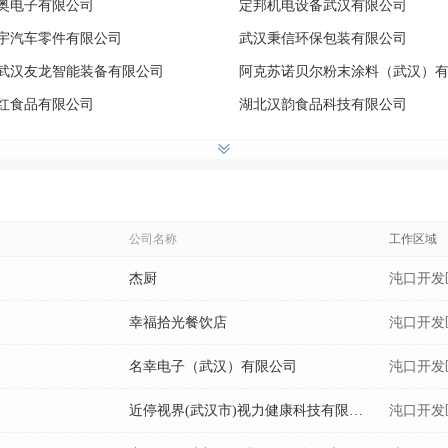
奥电子有限公司
定邦机电设备武汉有限公司
宇汽车零件有限公司
武汉秉信环保包装有限公司
武汉友龙智能装备有限公司
红食品有限公司
湖北汉韵食品科技有限公司
锐精密制造有限公司
武汉华盟精密模塑有限公司
志电气有限公司
武汉博益鑫塑业有限公司
威赛特工程塑料有限公司
武汉宇洋包装印刷有限公司
食品面厂
武汉同富创科技有限公司
公司名称
工作区域
璧电子元件有限公司
武汉祖旺制衣有限公司
杰厨
沌口开发
幸福拾光餐饮店
沌口开发
名幸电子（武汉）有限公司
沌口开发
近停视界(武汉市)视力健康科技有限公司
沌口开发