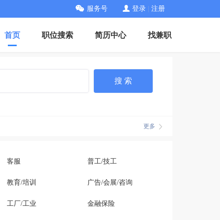
服务号
登录
|
注册
首页
职位搜索
简历中心
找兼职
搜 索
更多
客服
普工/技工
教育/培训
广告/会展/咨询
工厂/工业
金融保险