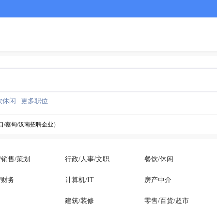
饮休闲
更多职位
口/蔡甸/汉南招聘企业）
口/蔡甸/汉南招聘企业）
/销售/策划
行政/人事/文职
餐饮/休闲
口/蔡甸/汉南招聘企业）
/财务
计算机/IT
房产中介
建筑/装修
零售/百货/超市