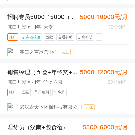
招聘专员5000-15000（离家近+氛围好+上升空间大)
5000-10000元/月
沌口开发区
1年
大专
15分钟前
推广
实地核验
五险
交通补助
加班补助
...
沌口之声运营中心
认证
销售经理（五险+年终奖+提成高）
5000-12000元/月
沌口开发区
1年
学历不限
20分钟前
推广
五险
节日福利
年终奖
武汉农天下环保科技有限公司
认证
理货员（汉南+包食宿）
5500-6000元/月