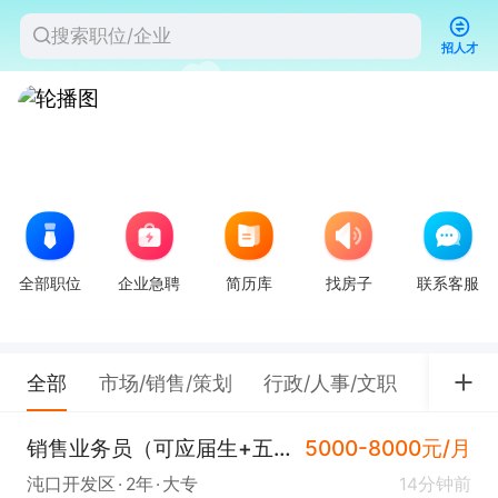
招人才
全部职位
企业急聘
简历库
找房子
联系客服
全部
市场/销售/策划
行政/人事/文职
餐饮/
销售业务员（可应届生+五险+双休+东合中心）
5000-8000元/月
沌口开发区
2年
大专
14分钟前