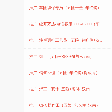
武汉宇洋包装印刷有限公司
推广 车险续保专员（五险一金+年终奖+沌口）
武汉市半里花舍酒店管理有限公司
武汉新通达汽车服务有限公司
推广 经开万达-电话客服3600-15000（车都快聘平台销售顾问）
萃乐星咖啡
武汉智禹盛新能源有限公司
推广 注塑调机工艺员（五险+包吃住+汉南）
武汉昌寰汽车零部件有限公司
湖北湖民智能电器有限公司
推广 钳工（五险+双休+餐补+汉南）
武汉精昊科技有限公司
武汉市林源电力工程有限责任公司
推广 销售经理（五险+年终奖+提成高）
汉阳水管家桶装水配送
定邦机电设备武汉有限公司
推广 焊工（双休+五险+餐补+汉南）
深圳科捷物流有限公司
湖北寰明宝生物科技有限公司
推广 CNC操作工（五险+包吃住+汉南）
武汉经济技术开发区爱之名摄影馆