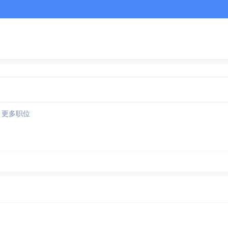
更多职位
蔡甸/汉南招聘企业）