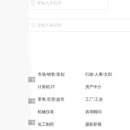
【五月NO.3】车都快聘网最新岗位推荐（沌口/
【五月NO.2】车都快聘网最新岗位推荐（沌口/
市场/销售/策划
行政/人事/文职
广告
计算机/IT
房产中介
零售/百货/超市
工厂/工业
广告
机械仪表
咨询顾问
广告
化工制药
摄影影视