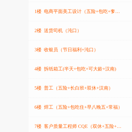
杰厨
1楼 电商平面美工设计（五险+包吃+奓山）
武汉嘉晨电子技术股份有限公司
武汉伟昊金属表面处理有限公司
2楼 送货司机（沌口）
武汉莱克石化有限公司
武汉心之怡仓储服务有限公司
3楼 收银员（节日福利+沌口）
湖北惠铭大药房连锁有限公司
武汉炬石商贸有限公司
4楼 拆纸箱工(半天+包吃+可大龄+汉南)
武汉洛一包装有限公司
武汉宏鑫速达救援服务有限公司
5楼 普工（五险+长白班+双休+汉南）
冷柜餐厅（车城东路店）
三小猪生鲜超市（港湾江城店）
6楼 焊工（五险+包吃住+早八晚五+常福）
车谷英才网
车都英才
炫驰汽车服务有限公司
7楼 客户质量工程师 CQE（双休+五险+0加班）