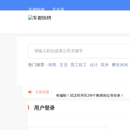
车都快聘
车谷里
热门推荐：
销售
文员
普工技工
会计
双休
餐饮休闲
公告信息：
有编制！武汉经开区290个教师岗位等你来！
用户登录
车都快聘最新公告
【五月NO.4】车都快聘网最新岗位推荐（沌口/