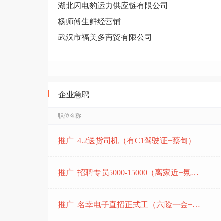
湖北闪电豹运力供应链有限公司
杨师傅生鲜经营铺
武汉市福美多商贸有限公司
襄哈哈襄阳牛肉面
武汉市蔡甸区优迈定制家居厂
汉南中科实验幼儿园
企业急聘
车谷人才中心
车谷人才网
职位名称
武汉博奥天航电子有限公司
推广 4.2送货司机（有C1驾驶证+蔡甸）
沌口之声运营中心
武汉向日葵教育咨询有限公司
推广 招聘专员5000-15000（离家近+氛围好+上升空间大)
武汉车都快聘网络科技有限公司
中国人民财产保险股份有限公司武汉市武汉经济技术开发区支公司
推广 名幸电子直招正式工（六险一金+包吃住)
武汉祖旺制衣有限公司