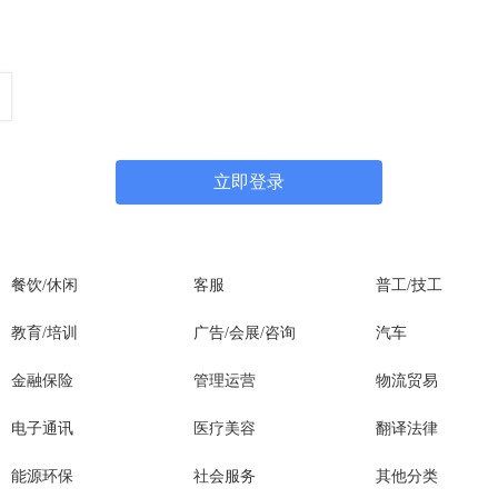
蔡甸/汉南招聘企业）
蔡甸/汉南招聘企业）
立即登录
餐饮/休闲
客服
普工/技工
教育/培训
广告/会展/咨询
汽车
金融保险
管理运营
物流贸易
电子通讯
医疗美容
翻译法律
能源环保
社会服务
其他分类