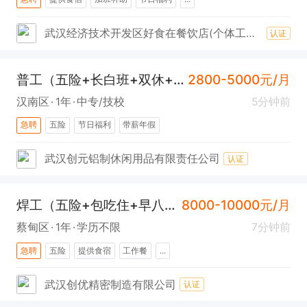
武汉经济技术开发区好食在餐饮店(个体工商户)
认证
普工（五险+长白班+双休+汉南）
2800-5000元/月
汉南区
1年
中专/技校
5分钟前
急聘
五险
节日福利
带薪年假
武汉创元铝制休闲用品有限责任公司
认证
焊工（五险+包吃住+早八晚五+常福）
8000-10000元/月
蔡甸区
1年
学历不限
7分钟前
急聘
五险
提供食宿
工作餐
...
武汉创优精密制造有限公司
认证