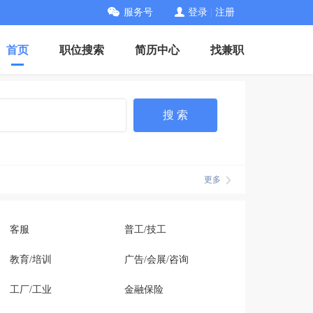
服务号
登录
|
注册
首页
职位搜索
简历中心
找兼职
搜 索
更多
客服
普工/技工
教育/培训
广告/会展/咨询
工厂/工业
金融保险