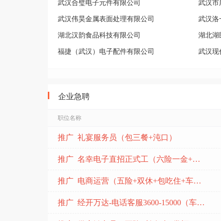
武汉合璧电子元件有限公司
武汉市
武汉伟昊金属表面处理有限公司
武汉洛
湖北汉韵食品科技有限公司
湖北湖
福捷（武汉）电子配件有限公司
武汉现
京赢电子（武汉）有限公司
湖北鼎
武汉市好联电子有限公司
武汉宏
企业急聘
武汉顺威赛特工程塑料有限公司
武汉富
武汉精诚汽车零部件有限公司
湖北瑞
职位名称
武汉金奥电子有限公司
武汉浩
推广 礼宴服务员（包三餐+沌口）
武汉奥特多电子科技有限公司
推广 名幸电子直招正式工（六险一金+包吃住)
推广 电商运营（五险+双休+包吃住+车补+免费充电桩+蔡甸）
推广 经开万达-电话客服3600-15000（车都快聘平台销售顾问）