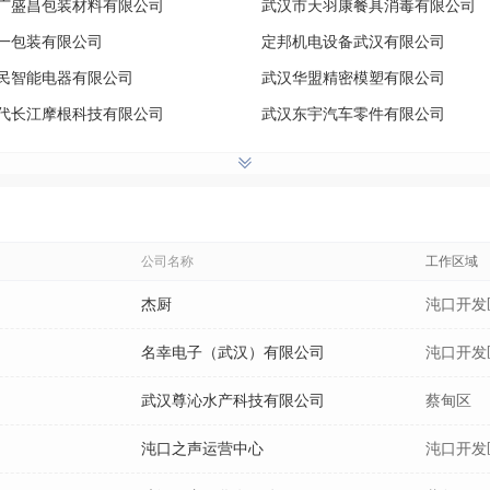
广盛昌包装材料有限公司
武汉市天羽康餐具消毒有限公司
一包装有限公司
定邦机电设备武汉有限公司
民智能电器有限公司
武汉华盟精密模塑有限公司
代长江摩根科技有限公司
武汉东宇汽车零件有限公司
龙控股股份有限公司
武汉佳航食品有限公司
锐精密制造有限公司
武汉市鑫绿洲环保有限公司
祥晟塑料制造有限公司
武汉互联时代工业设计制作有限
铭新材料有限公司
迪卡侬（外资服装厂）
公司名称
工作区域
利丰机械有限公司
车谷英才
杰厨
沌口开发
名幸电子（武汉）有限公司
沌口开发
武汉尊沁水产科技有限公司
蔡甸区
沌口之声运营中心
沌口开发