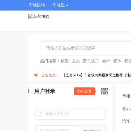
车都快聘
车谷里
热门推荐：
销售
文员
普工技工
会计
双休
餐
公告信息：
【五月NO.4】车都快聘网最新岗位推荐（沌
【五月NO.3】车都快聘网最新岗位推荐（沌
用户登录
扫码登录
市场
【五月NO.2】车都快聘网最新岗位推荐（沌
会计
有编制！武汉经开区290个教师岗位等你来！
汽车
车都快聘最新公告