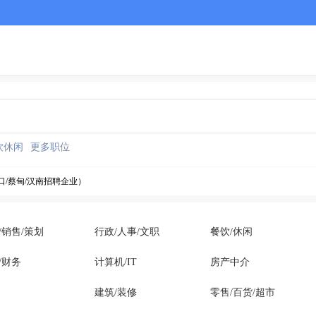
饮休闲
更多职位
口/蔡甸/汉南招聘企业）
口/蔡甸/汉南招聘企业）
/销售/策划
行政/人事/文职
餐饮/休闲
口/蔡甸/汉南招聘企业）
/财务
计算机/IT
房产中介
建筑/装修
零售/百货/超市